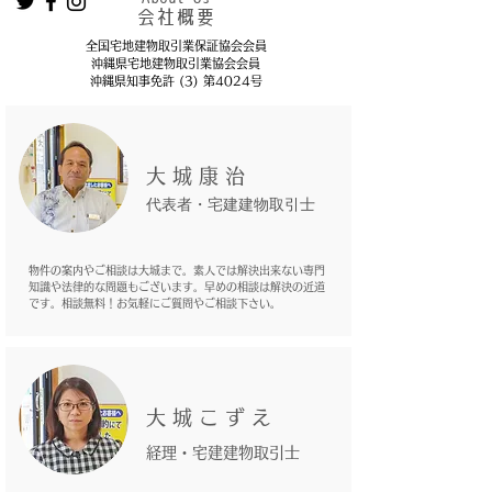
会社概要
全国宅地建物取引業保証協会会員
沖縄県宅地建物取引業協会会員
​沖縄県知事免許 (3) 第4024号
大 城 康 治
代表者・宅建建物取引士
物件の案内やご相談は大城まで。素人では解決出来ない専門
知識や法律的な問題もございます。早めの相談は解決の近道
です。相談無料！お気軽にご質問やご相談下さい。
​大 城 こ ず え
経理・
宅建建物取引士