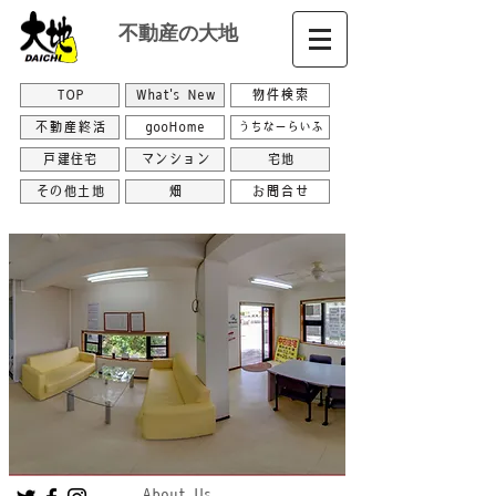
不動産の大地
TOP
What's New
物件検索
不動産終活
gooHome
うちなーらいふ
戸建住宅
マンション
宅地
その他土地
畑
お問合せ
About Us