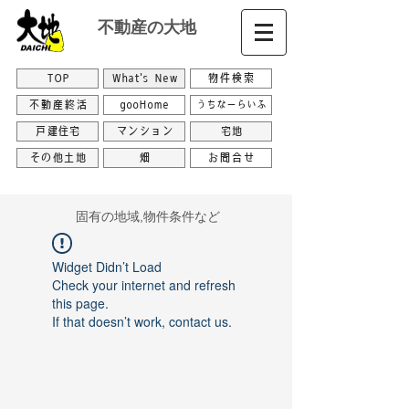
不動産の大地
TOP
What's New
物件検索
不動産終活
gooHome
うちなーらいふ
戸建住宅
マンション
宅地
その他土地
畑
お問合せ
​固有の地域,物件条件など
Widget Didn’t Load
Check your internet and refresh
this page.
If that doesn’t work, contact us.