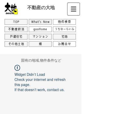
不動産の大地
TOP
What's New
物件検索
不動産終活
gooHome
うちなーらいふ
戸建住宅
マンション
宅地
その他土地
畑
お問合せ
​固有の地域,物件条件など
Widget Didn’t Load
Check your internet and refresh
this page.
If that doesn’t work, contact us.