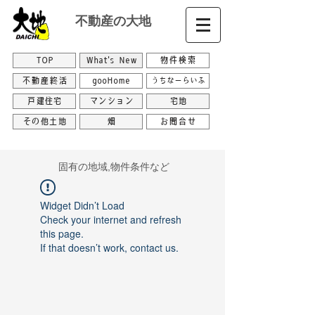
不動産の大地
TOP
What's New
物件検索
不動産終活
gooHome
うちなーらいふ
戸建住宅
マンション
宅地
その他土地
畑
お問合せ
​固有の地域,物件条件など
Widget Didn’t Load
Check your internet and refresh
this page.
If that doesn’t work, contact us.