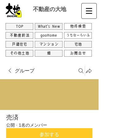
不動産の大地
TOP
What's New
物件検索
不動産終活
gooHome
うちなーらいふ
戸建住宅
マンション
宅地
その他土地
畑
お問合せ
グループ
売済
公開
·
1名のメンバー
参加する