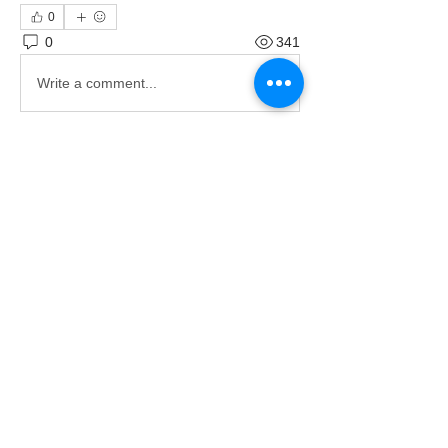
0
0
341
Write a comment...
グループについて
ようこそ。興味のある会話に参加して
ください。
メンバー
大城 大地
フォロー
すべてのメンバーを表示（1名）
〒901-2302
北中城村字渡口502