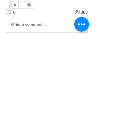
0
0
368
Write a comment...
グループについて
ようこそ。興味のある会話に参加して
ください。
メンバー
大城 大地
フォロー
すべてのメンバーを表示（1名）
〒901-2302
北中城村字渡口502