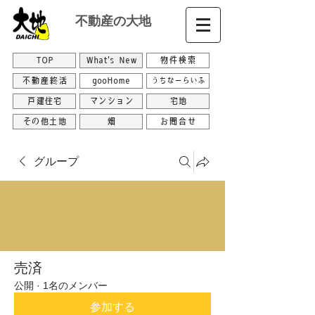
不動産の大地
TOP
What's New
物件検索
不動産終活
gooHome
うちなーらいふ
戸建住宅
マンション
宅地
その他土地
畑
お問合せ
グループ
売済
公開
·
1名のメンバー
参加する