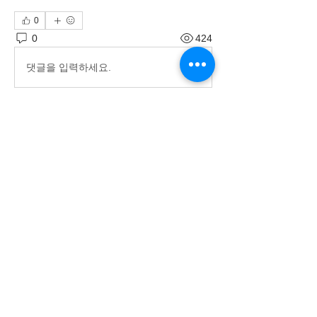
0
0
424
댓글을 입력하세요.
グループについて
ようこそ。興味のある会話に参加して
ください。
メンバー
大城 大地
フォロー
すべてのメンバーを表示（1名）
〒901-2302
北中城村字渡口502