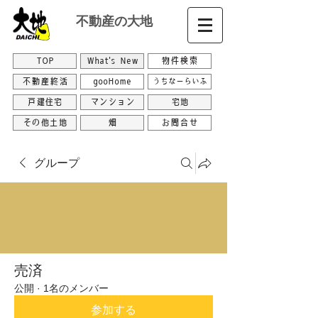
不動産の大地
TOP
What's New
物件検索
不動産終活
gooHome
うちなーらいふ
戸建住宅
マンション
宅地
その他土地
畑
お問合せ
グループ
売済
公開
·
1名のメンバー
参加する