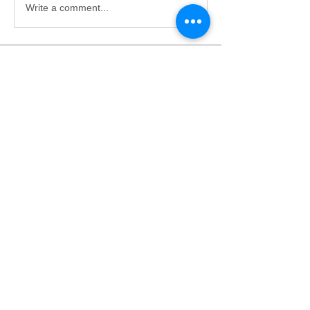
Write a comment...
グループについて
ようこそ。興味のある会話に参加して
ください。
メンバー
大城 大地
フォロー
すべてのメンバーを表示（1名）
〒901-2302
北中城村字渡口502
☎
098-935-1255
fax
098-935-1256
© 2019 Produce by DAICHI