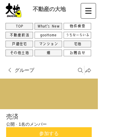
不動産の大地
TOP
What's New
物件検索
不動産終活
gooHome
うちなーらいふ
戸建住宅
マンション
宅地
その他土地
畑
お問合せ
グループ
売済
公開
·
1名のメンバー
参加する