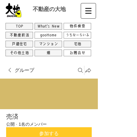
不動産の大地
TOP
What's New
物件検索
不動産終活
gooHome
うちなーらいふ
戸建住宅
マンション
宅地
その他土地
畑
お問合せ
グループ
売済
公開
·
1名のメンバー
参加する