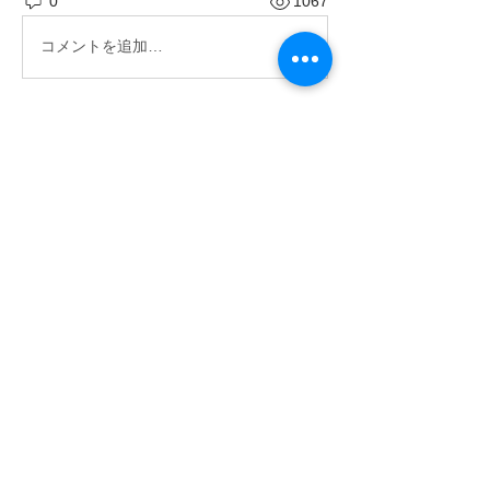
0
1067
コメントを追加…
グループについて
ようこそ。興味のある会話に参加して
ください。
メンバー
大城 大地
フォロー
すべてのメンバーを表示（1名）
〒901-2302
北中城村字渡口502
☎
098-935-1255
fax
098-935-1256
© 2019 Produce by DAICHI