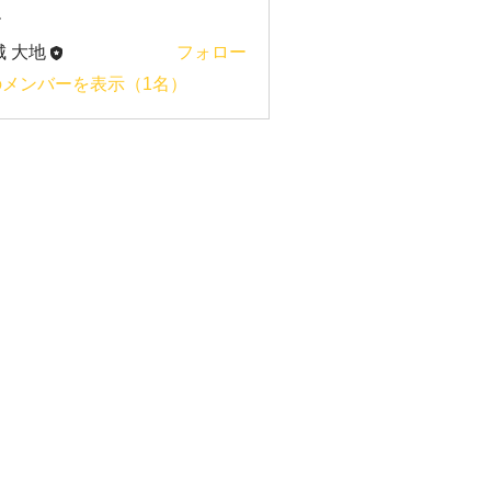
ー
城 大地
フォロー
のメンバーを表示（1名）