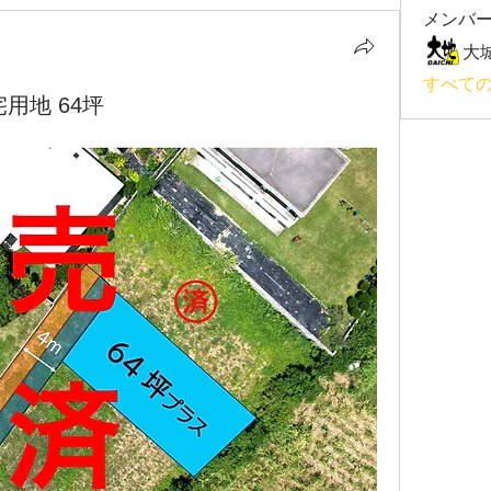
メンバ
大
すべて
用地 64坪