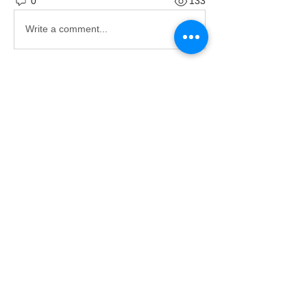
0
133
Write a comment...
グループについて
ようこそ。興味のある会話に参加して
ください。
メンバー
大城 大地
フォロー
すべてのメンバーを表示（1名）
〒901-2302
北中城村字渡口502
☎
098-935-1255
fax
098-935-1256
© 2019 Produce by DAICHI