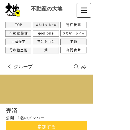
不動産の大地
TOP
What's New
物件検索
不動産終活
gooHome
うちなーらいふ
戸建住宅
マンション
宅地
その他土地
畑
お問合せ
グループ
売済
公開
·
1名のメンバー
参加する