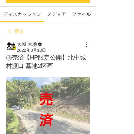
ディスカッション
メディア
ファイル
戻る
大城 大地
2022年3月13日
㊗️売済【HP限定公開】北中城
村渡口 墓地2区画