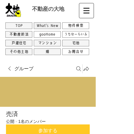
不動産の大地
TOP
What's New
物件検索
不動産終活
gooHome
うちなーらいふ
戸建住宅
マンション
宅地
その他土地
畑
お問合せ
グループ
売済
公開
·
1名のメンバー
参加する