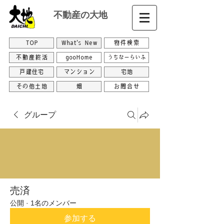
不動産の大地
TOP
What's New
物件検索
不動産終活
gooHome
うちなーらいふ
戸建住宅
マンション
宅地
その他土地
畑
お問合せ
グループ
売済
公開
·
1名のメンバー
参加する