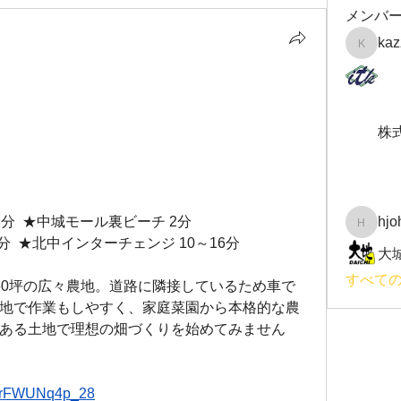
メンバ
kaz
kazzzy.k
株
2分  ★中城モール裏ビーチ 2分
hjo
hjohnso
  ★北中インターチェンジ 10～16分
大
すべて
50坪の広々農地。道路に隣接しているため車で
地で作業もしやすく、家庭菜園から本格的な農
ある土地で理想の畑づくりを始めてみません
be/rFWUNq4p_28