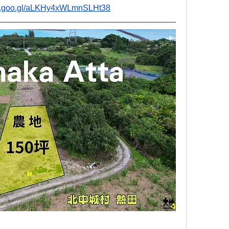
pp.goo.gl/aLKHy4xWLmnSLHt38