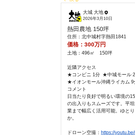
大城 大地
2026年3月10日
熱田農地 150坪
住所：
北中城村字熱田1841
価格：300万円
土地：496㎡　150坪
近隣アクセス
★コンビニ 1分  ★中城モール 
★イオンモール沖縄ライカム 9分
コメント
日当たり良好で明るい環境の1
の出入りもスムーズです。平坦
業まで幅広く活用可能。ゆとり
か。
ドローン空撮：
https://youtu.