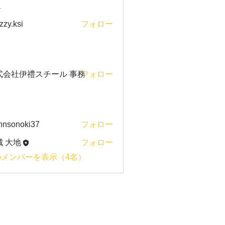
ー
zzy.ksi
フォロー
si
式会社伊禮スチール 事務
フォロー
hnsonoki37
フォロー
noki37
城 大地
フォロー
のメンバーを表示（4名）