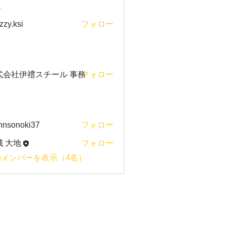
ー
zzy.ksi
フォロー
si
式会社伊禮スチール 事務
フォロー
hnsonoki37
フォロー
noki37
城 大地
フォロー
のメンバーを表示（4名）