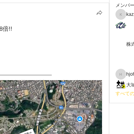
メンバ
kaz
kazzzy.k
倍!!
株
hjo
hjohnso
大
すべて