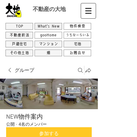
不動産の大地
TOP
What's New
物件検索
不動産終活
gooHome
うちなーらいふ
戸建住宅
マンション
宅地
その他土地
畑
お問合せ
グループ
NEW物件案内
公開
·
4名のメンバー
参加する