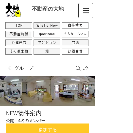
不動産の大地
TOP
What's New
物件検索
不動産終活
gooHome
うちなーらいふ
戸建住宅
マンション
宅地
その他土地
畑
お問合せ
グループ
NEW物件案内
公開
·
4名のメンバー
参加する