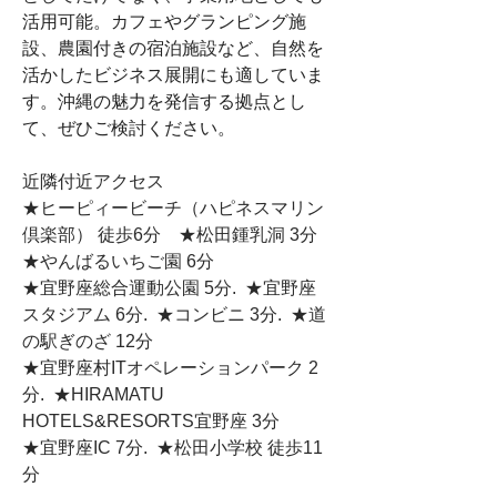
活用可能。カフェやグランピング施
設、農園付きの宿泊施設など、自然を
活かしたビジネス展開にも適していま
す。沖縄の魅力を発信する拠点とし
て、ぜひご検討ください。
近隣付近アクセス
★ヒーピィービーチ（ハピネスマリン
倶楽部） 徒歩6分　★松田鍾乳洞 3分   
★やんばるいちご園 6分
★宜野座総合運動公園 5分.  ★宜野座
スタジアム 6分.  ★コンビニ 3分.  ★道
の駅ぎのざ 12分
★宜野座村ITオペレーションパーク 2
分.  ★HIRAMATU 
HOTELS&RESORTS宜野座 3分
★宜野座IC 7分.  ★松田小学校 徒歩11
分