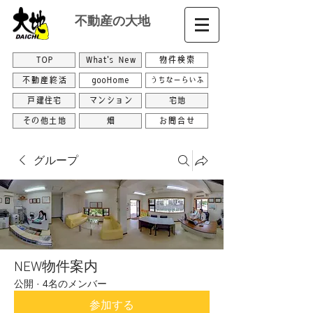
不動産の大地
TOP
What's New
物件検索
不動産終活
gooHome
うちなーらいふ
戸建住宅
マンション
宅地
その他土地
畑
お問合せ
グループ
NEW物件案内
公開
·
4名のメンバー
参加する