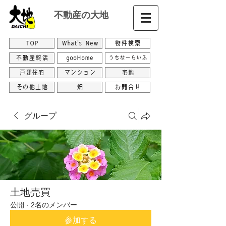
不動産の大地
TOP
What's New
物件検索
不動産終活
gooHome
うちなーらいふ
戸建住宅
マンション
宅地
その他土地
畑
お問合せ
グループ
土地売買
公開
·
2名のメンバー
参加する