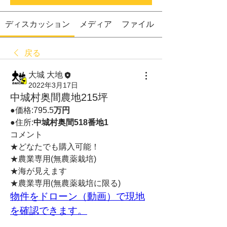
ディスカッション
メディア
ファイル
戻る
大城 大地
2022年3月17日
中城村奥間農地215坪
●価格:795.5
万円　
●住所:
中城村奥間518番地1
コメント
★どなたでも購入可能！
★農業専用(無農薬栽培)
★海が見えます
★農業専用(無農薬栽培に限る)
物件をドローン（動画）で現地
を確認できます。