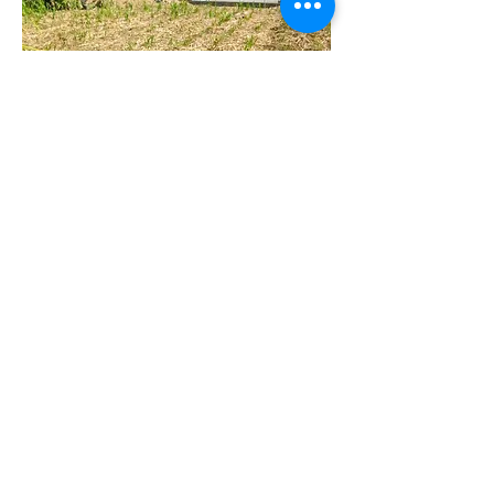
0
0
125
Write a comment...
グループについて
土地物件へようこそ。個別該当物件へ
の問い合わせなどこちらからディスカ
ッション頂けます。（お急ぎの方はお
電話下さい。）