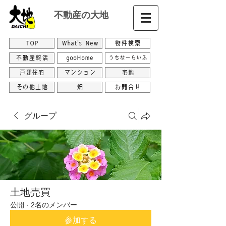
不動産の大地
TOP
What's New
物件検索
不動産終活
gooHome
うちなーらいふ
戸建住宅
マンション
宅地
その他土地
畑
お問合せ
グループ
土地売買
公開
·
2名のメンバー
参加する