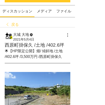
ディスカッション
メディア
ファイル
戻る
大城 大地
2021年5月4日
西原町掛保久 /土地 /402.6坪
🌟【HP限定公開】畑/ 傾斜地 /土地 
/402.6坪 /3,500万円 /西原町掛保久